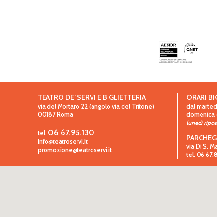
TEATRO DE’ SERVI E BIGLIETTERIA
ORARI BI
via del Mortaro 22 (angolo via del Tritone)
dal martedì
00187
Roma
domenica da
lunedì ripo
06 67.95.130
tel.
PARCHEG
info@teatroservi.it
via Di S. M
promozione@teatroservi.it
tel. 06 67