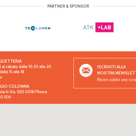
PARTNER & SPONSOR
GLIETTERIA
ISCRIVITI ALLA
 al sabato dalle 10.30 alle 20
lle 15 alle 18
NOSTRA NEWSLET
so
Ricevi subito uno sco
GIO COLONNA
aria In Via, 11/13 00187 Roma
.80.506