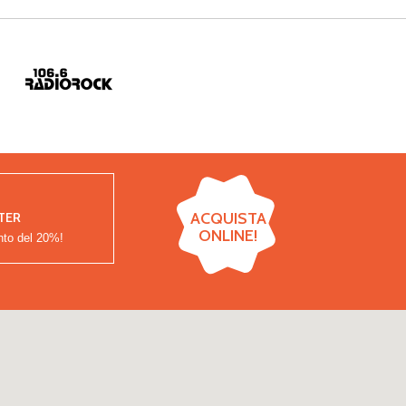
ACQUISTA
TER
ONLINE!
nto del
20%!