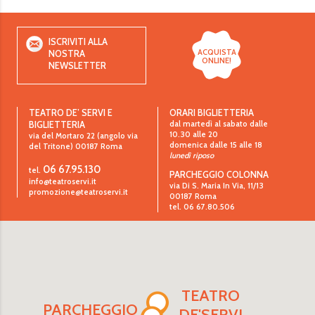
ISCRIVITI ALLA
ACQUISTA
NOSTRA
ONLINE!
NEWSLETTER
TEATRO DE’ SERVI E
ORARI BIGLIETTERIA
dal martedì al sabato dalle
BIGLIETTERIA
10.30 alle 20
via del Mortaro 22 (angolo via
domenica dalle 15 alle 18
del Tritone)
00187
Roma
lunedì riposo
06 67.95.130
tel.
PARCHEGGIO COLONNA
info@teatroservi.it
via Di S. Maria In Via, 11/13
promozione@teatroservi.it
00187 Roma
tel. 06 67.80.506
TEATRO
PARCHEGGIO
DE'SERVI