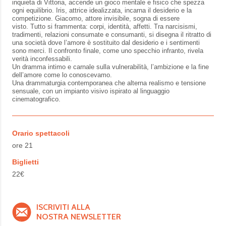
inquieta di Vittoria, accende un gioco mentale e fisico che spezza
ogni equilibrio. Iris, attrice idealizzata, incarna il desiderio e la
competizione. Giacomo, attore invisibile, sogna di essere
visto. Tutto si frammenta: corpi, identità, affetti. Tra narcisismi,
tradimenti, relazioni consumate e consumanti, si disegna il ritratto di
una società dove l’amore è sostituito dal desiderio e i sentimenti
sono merci. Il confronto finale, come uno specchio infranto, rivela
verità inconfessabili.
Un dramma intimo e carnale sulla vulnerabilità, l’ambizione e la fine
dell’amore come lo conoscevamo.
Una drammaturgia contemporanea che alterna realismo e tensione
sensuale, con un impianto visivo ispirato al linguaggio
cinematografico.
Orario spettacoli
ore 21
Biglietti
22€
ISCRIVITI ALLA
NOSTRA NEWSLETTER