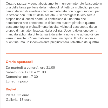
Quattro ragazzi vivono abusivamente in un seminterrato fatiscente in
una delle tante periferie della metropoli. Affetti da molteplici psicosi
hanno deciso di arredare il loro seminterrato con oggetti raccolti per
la strada: con i “rifiuti” della società. A sconvolgere le loro sorti è
proprio uno di questi scarti, la confezione di una torta che
scopriranno non contenere un dolce ma quattro pistole e quattro
passamontagna probabilmente lasciati vicino al cassonetto da un
gruppo di rapinatori braccati dalla polizia. Dopo la delusione per la
mancata abbuffata di torta, sarà durante la notte che ad uno di loro
verrà in mente un’idea malsana: fare una rapina. Il colpo andrà a
buon fine, ma un inconveniente pregiudicherà l’obiettivo dei quattro…
Orario spettacoli
Da martedì a venerdì: ore 21.00
Sabato: ore 17.30 e 21.00
Domenica: ore 17.30
Lunedì: riposo
Biglietti
Platea: 22 euro
Galleria: 18 euro