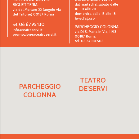
dal martedì al sabato dalle
BIGLIETTERIA
10.30 alle 20
via del Mortaro 22 (angolo via
domenica dalle 15 alle 18
del Tritone)
00187
Roma
lunedì riposo
06 67.95.130
tel.
PARCHEGGIO COLONNA
info@teatroservi.it
via Di S. Maria In Via, 11/13
promozione@teatroservi.it
00187 Roma
tel. 06 67.80.506
TEATRO
PARCHEGGIO
DE'SERVI
COLONNA