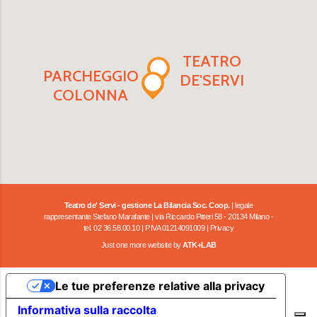
TEATRO
PARCHEGGIO
DE'SERVI
COLONNA
Teatro de' Servi - gestione La Bilancia Soc. Coop.
| legale
rappresentante Stefano Marafante | via Riccardo Pitteri 58 - 20134 Milano -
tel. 02 36.58.00.10 | P.IVA 01214091009 |
Privacy
Just one more website by
ATK+LAB
Le tue preferenze relative alla privacy
Informativa sulla raccolta