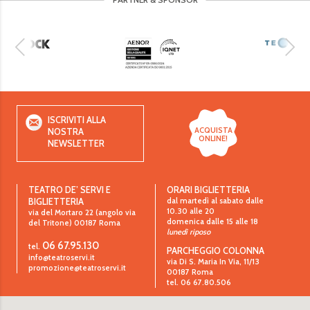
ISCRIVITI ALLA
ACQUISTA
NOSTRA
ONLINE!
NEWSLETTER
TEATRO DE’ SERVI E
ORARI BIGLIETTERIA
dal martedì al sabato dalle
BIGLIETTERIA
10.30 alle 20
via del Mortaro 22 (angolo via
domenica dalle 15 alle 18
del Tritone)
00187
Roma
lunedì riposo
06 67.95.130
tel.
PARCHEGGIO COLONNA
info@teatroservi.it
via Di S. Maria In Via, 11/13
promozione@teatroservi.it
00187 Roma
tel. 06 67.80.506