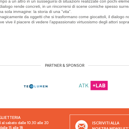
mpo a un altro in un susseguirsi di situazioni realizzate con pochi eleme
dialogo rende concreti, in un rincorrersi di scene comiche spesso surre
na sola immagine: la storia di una ”vita”.
ati magicamente da oggetti che si trasformano come giocattoli, il dialogo 
e vive il piacere di vedere l’appassionato virtuosismo degli attori sopr
PARTNER & SPONSOR
GLIETTERIA
ISCRIVITI ALLA
 al sabato dalle 10.30 alle 20
lle 15 alle 18
NOSTRA NEWSLET