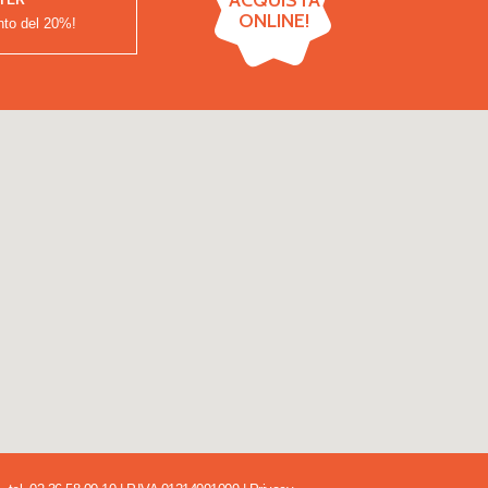
ACQUISTA
ONLINE!
nto del
20%!