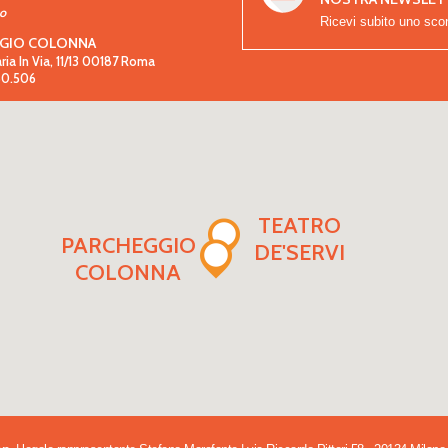
so
Ricevi subito uno sco
GIO COLONNA
aria In Via, 11/13 00187 Roma
.80.506
TEATRO
PARCHEGGIO
DE'SERVI
COLONNA