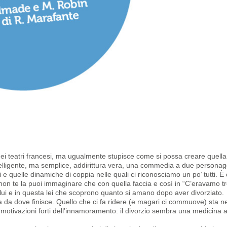
 nei teatri francesi, ma ugualmente stupisce come si possa creare quella
telligente, ma semplice, addirittura vera, una commedia a due personag
i e quelle dinamiche di coppia nelle quali ci riconosciamo un po’ tutti. 
a non te la puoi immaginare che con quella faccia e così in “C’eravamo t
 lui e in questa lei che scoprono quanto si amano dopo aver divorziato.
ia da dove finisce. Quello che ci fa ridere (e magari ci commuove) sta n
 motivazioni forti dell’innamoramento: il divorzio sembra una medicina