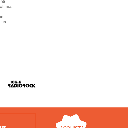
nti
ali, ma
non
a un
TER