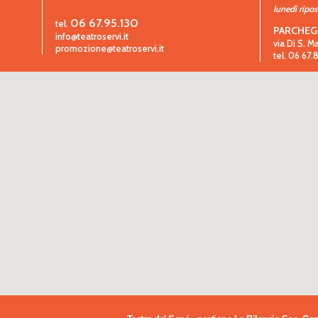
lunedì ripo
06 67.95.130
tel.
PARCHEG
info@teatroservi.it
via Di S. M
promozione@teatroservi.it
tel. 06 67