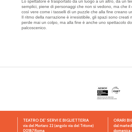
Lo spettatore è trasportato da un luogo a un altro, da un te
semplici, piene di personaggi che non si vedono, ma che il 
così vere come i tasselli di un puzzle che alla fine creano u
Il ritmo della narrazione è irresistibile, gli spazi sono cre
perde mai un colpo, ma alla fine è anche uno spettacolo dov
palcoscenico.
TEATRO DE’ SERVI E BIGLIETTERIA
ORARI BI
via del Mortaro 22 (angolo via del Tritone)
dal martedì
00187
Roma
domenica da