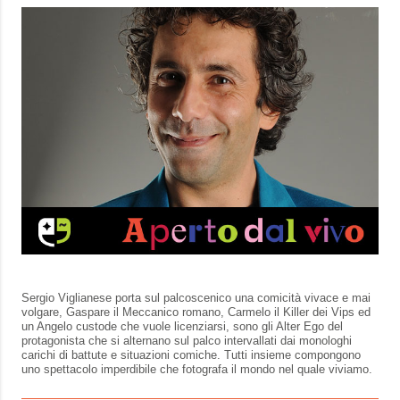
Sergio Viglianese porta sul palcoscenico una comicità vivace e mai
volgare, Gaspare il Meccanico romano, Carmelo il Killer dei Vips ed
un Angelo custode che vuole licenziarsi, sono gli Alter Ego del
protagonista che si alternano sul palco intervallati dai monologhi
carichi di battute e situazioni comiche. Tutti insieme compongono
uno spettacolo imperdibile che fotografa il mondo nel quale viviamo.