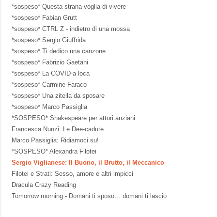
*sospeso* Questa strana voglia di vivere
*sospeso* Fabian Grutt
*sospeso* CTRL Z - indietro di una mossa
*sospeso* Sergio Giuffrida
*sospeso* Ti dedico una canzone
*sospeso* Fabrizio Gaetani
*sospeso* La COVID-a loca
*sospeso* Carmine Faraco
*sospeso* Una zitella da sposare
*sospeso* Marco Passiglia
*SOSPESO* Shakespeare per attori anziani
Francesca Nunzi: Le Dee-cadute
Marco Passiglia: Ridiamoci su!
*SOSPESO* Alexandra Filotei
Sergio Viglianese: Il Buono, il Brutto, il Meccanico
Filotei e Strati: Sesso, amore e altri impicci
Dracula Crazy Reading
Tomorrow morning - Domani ti sposo… domani ti lascio