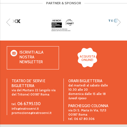
PARTNER & SPONSOR
ISCRIVITI ALLA
ACQUISTA
NOSTRA
ONLINE!
NEWSLETTER
TEATRO DE’ SERVI E
ORARI BIGLIETTERIA
dal martedì al sabato dalle
BIGLIETTERIA
10.30 alle 20
via del Mortaro 22 (angolo via
domenica dalle 15 alle 18
del Tritone)
00187
Roma
lunedì riposo
06 67.95.130
tel.
PARCHEGGIO COLONNA
info@teatroservi.it
via Di S. Maria In Via, 11/13
promozione@teatroservi.it
00187 Roma
tel. 06 67.80.506