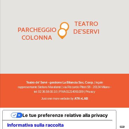
TEATRO
PARCHEGGIO
DE'SERVI
COLONNA
Teatro de' Servi - gestione La Bilancia Soc. Coop.
| legale
rappresentante Stefano Marafante | via Riccardo Pitteri 58 - 20134 Milano -
tel. 02 36.58.00.10 | P.IVA 01214091009 |
Privacy
Just one more website by
ATK+LAB
Le tue preferenze relative alla privacy
Informativa sulla raccolta