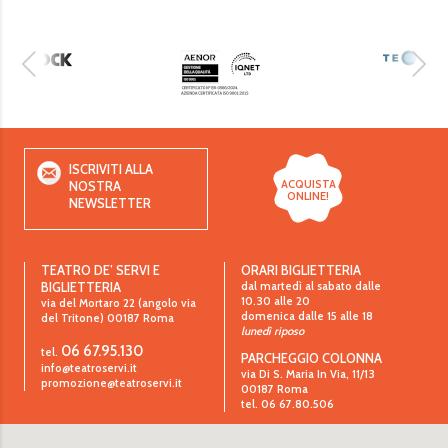
ISCRIVITI ALLA
ACQUISTA
NOSTRA
ONLINE!
NEWSLETTER
TEATRO DE’ SERVI E
ORARI BIGLIETTERIA
dal martedì al sabato dalle
BIGLIETTERIA
10.30 alle 20
via del Mortaro 22 (angolo via
domenica dalle 15 alle 18
del Tritone)
00187
Roma
lunedì riposo
06 67.95.130
tel.
PARCHEGGIO COLONNA
info@teatroservi.it
via Di S. Maria In Via, 11/13
promozione@teatroservi.it
00187 Roma
tel. 06 67.80.506