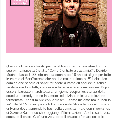
Quando gli hanno chiesto perché abbia iniziato a fare stand up, la
sua prima risposta è stata: "Come è entrato a casa mia?". Davide
Marini, classe 1988, sta ancora scontando 10 anni di sfighe per tutte
le catene di Sant'Antonio che non ha mai continuato. E' il classico
comico che scopre di saper far ridere durante gli anni della scuola:
fin dalle medie infatti, i professori facevano la sua imitazione. Dopo
essersi laureato in architettura, un giorno scopre l'esistenza della
stand up comedy, se ne innamora, ed inizia con lei una relazione
tormentata.. riassumibile con la frase: "Stiamo insieme ma lei non lo
sa". Nel 2015 inizia questa follia: frequenta l'Accademia del comico
di Roma dove apprende le basi della comicità, ma è con il workshop
di Saverio Raimondo che raggiunge l'illuminazione. Anche se la vera
scuola è il palco. Così una volta rotto il ghiaccio (creato dal gelo