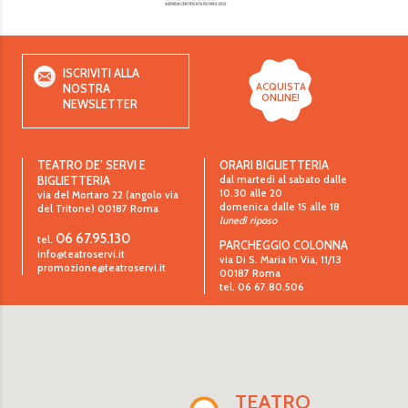
ISCRIVITI ALLA
ACQUISTA
NOSTRA
ONLINE!
NEWSLETTER
TEATRO DE’ SERVI E
ORARI BIGLIETTERIA
dal martedì al sabato dalle
BIGLIETTERIA
10.30 alle 20
via del Mortaro 22 (angolo via
domenica dalle 15 alle 18
del Tritone)
00187
Roma
lunedì riposo
06 67.95.130
tel.
PARCHEGGIO COLONNA
info@teatroservi.it
via Di S. Maria In Via, 11/13
promozione@teatroservi.it
00187 Roma
tel. 06 67.80.506
TEATRO