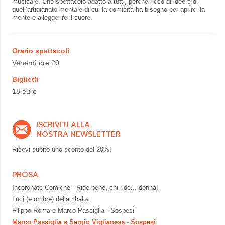
musicale. Uno spettacolo adatto a tutti, perchè ricco di idee e di
quell’artigianato mentale di cui la comicità ha bisogno per aprirci la
mente e alleggerire il cuore.
Orario spettacoli
Venerdì ore 20
Biglietti
18 euro
ISCRIVITI ALLA
NOSTRA NEWSLETTER
Ricevi subito uno sconto del
20%!
PROSA
Incoronate Comiche - Ride bene, chi ride... donna!
Luci (e ombre) della ribalta
Filippo Roma e Marco Passiglia - Sospesi
Marco Passiglia e Sergio Viglianese - Sospesi