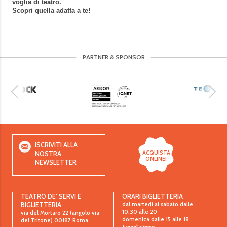
voglia di teatro.
Scopri quella adatta a te!
PARTNER & SPONSOR
ISCRIVITI ALLA
ACQUISTA
NOSTRA
ONLINE!
NEWSLETTER
TEATRO DE’ SERVI E
ORARI BIGLIETTERIA
dal martedì al sabato dalle
BIGLIETTERIA
10.30 alle 20
via del Mortaro 22 (angolo via
domenica dalle 15 alle 18
del Tritone)
00187
Roma
lunedì riposo