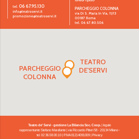
06 67.95.130
tel.
PARCHEGGIO COLONNA
info@teatroservi.it
via Di S. Maria In Via, 11/13
promozione@teatroservi.it
00187 Roma
tel. 06 67.80.506
TEATRO
PARCHEGGIO
DE'SERVI
COLONNA
Teatro de' Servi - gestione La Bilancia Soc. Coop.
| legale
rappresentante Stefano Marafante | via Riccardo Pitteri 58 - 20134 Milano -
tel. 02 36.58.00.10 | P.IVA 01214091009 |
Privacy