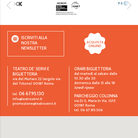
ISCRIVITI ALLA
ACQUISTA
NOSTRA
ONLINE!
NEWSLETTER
TEATRO DE’ SERVI E
ORARI BIGLIETTERIA
dal martedì al sabato dalle
BIGLIETTERIA
10.30 alle 20
via del Mortaro 22 (angolo via
domenica dalle 15 alle 18
del Tritone)
00187
Roma
lunedì riposo
06 67.95.130
tel.
PARCHEGGIO COLONNA
info@teatroservi.it
via Di S. Maria In Via, 11/13
promozione@teatroservi.it
00187 Roma
tel. 06 67.80.506