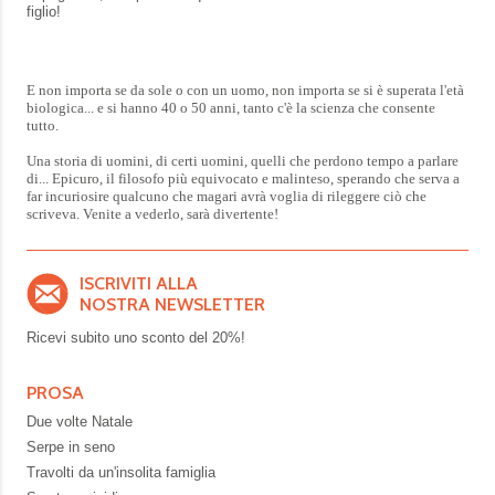
figlio!
E non importa se da sole o con un uomo, non importa se si è superata l'età
biologica... e si hanno 40 o 50 anni, tanto c'è la scienza che consente
tutto.
Una storia di uomini, di certi uomini, quelli che perdono tempo a parlare
di... Epicuro, il filosofo più equivocato e malinteso, sperando che serva a
far incuriosire qualcuno che magari avrà voglia di rileggere ciò che
scriveva. Venite a vederlo, sarà divertente!
ISCRIVITI ALLA
NOSTRA NEWSLETTER
Ricevi subito uno sconto del
20%!
PROSA
Due volte Natale
Serpe in seno
Travolti da un'insolita famiglia