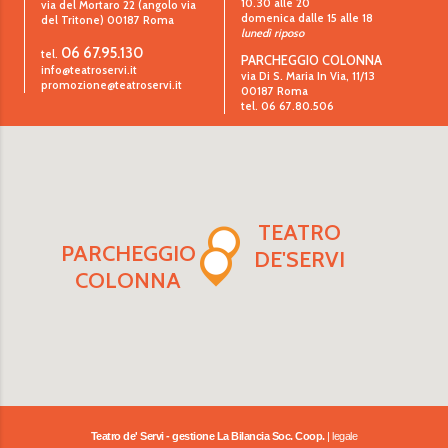
10.30 alle 20
via del Mortaro 22 (angolo via
domenica dalle 15 alle 18
del Tritone)
00187
Roma
lunedì riposo
06 67.95.130
tel.
PARCHEGGIO COLONNA
info@teatroservi.it
via Di S. Maria In Via, 11/13
promozione@teatroservi.it
00187 Roma
tel. 06 67.80.506
TEATRO
PARCHEGGIO
DE'SERVI
COLONNA
Teatro de' Servi - gestione La Bilancia Soc. Coop.
| legale