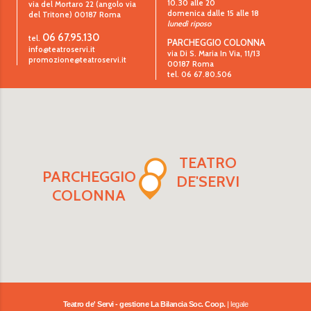
10.30 alle 20
via del Mortaro 22 (angolo via
domenica dalle 15 alle 18
del Tritone)
00187
Roma
lunedì riposo
06 67.95.130
tel.
PARCHEGGIO COLONNA
info@teatroservi.it
via Di S. Maria In Via, 11/13
promozione@teatroservi.it
00187 Roma
tel. 06 67.80.506
TEATRO
PARCHEGGIO
DE'SERVI
COLONNA
Teatro de' Servi - gestione La Bilancia Soc. Coop.
| legale