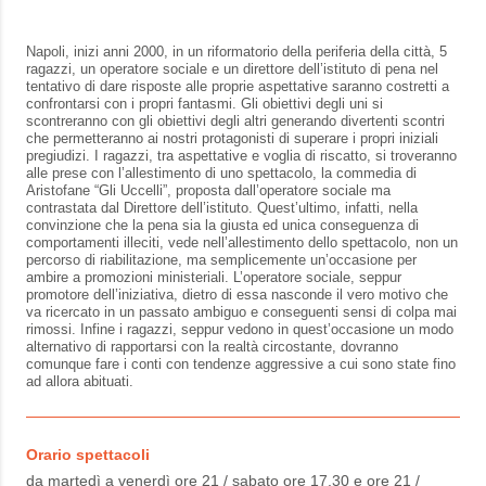
Napoli, inizi anni 2000, in un riformatorio della periferia della città, 5
ragazzi, un operatore sociale e un direttore dell’istituto di pena nel
tentativo di dare risposte alle proprie aspettative saranno costretti a
confrontarsi con i propri fantasmi. Gli obiettivi degli uni si
scontreranno con gli obiettivi degli altri generando divertenti scontri
che permetteranno ai nostri protagonisti di superare i propri iniziali
pregiudizi. I ragazzi, tra aspettative e voglia di riscatto, si troveranno
alle prese con l’allestimento di uno spettacolo, la commedia di
Aristofane “Gli Uccelli”, proposta dall’operatore sociale ma
contrastata dal Direttore dell’istituto. Quest’ultimo, infatti, nella
convinzione che la pena sia la giusta ed unica conseguenza di
comportamenti illeciti, vede nell’allestimento dello spettacolo, non un
percorso di riabilitazione, ma semplicemente un’occasione per
ambire a promozioni ministeriali. L’operatore sociale, seppur
promotore dell’iniziativa, dietro di essa nasconde il vero motivo che
va ricercato in un passato ambiguo e conseguenti sensi di colpa mai
rimossi. Infine i ragazzi, seppur vedono in quest’occasione un modo
alternativo di rapportarsi con la realtà circostante, dovranno
comunque fare i conti con tendenze aggressive a cui sono state fino
ad allora abituati.
Orario spettacoli
da martedì a venerdì ore 21 / sabato ore 17.30 e ore 21 /