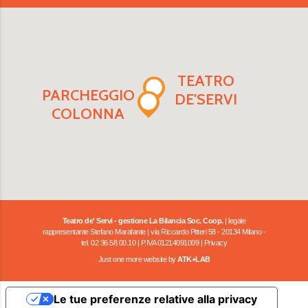
TEATRO
PARCHEGGIO
DE'SERVI
COLONNA
Teatro de' Servi - gestione La Bilancia Soc. Coop.
| legale
rappresentante Stefano Marafante | via Riccardo Pitteri 58 - 20134 Milano -
tel. 02 36.58.00.10 | P.IVA 01214091009 |
Privacy
Just one more website by
ATK+LAB
Le tue preferenze relative alla privacy