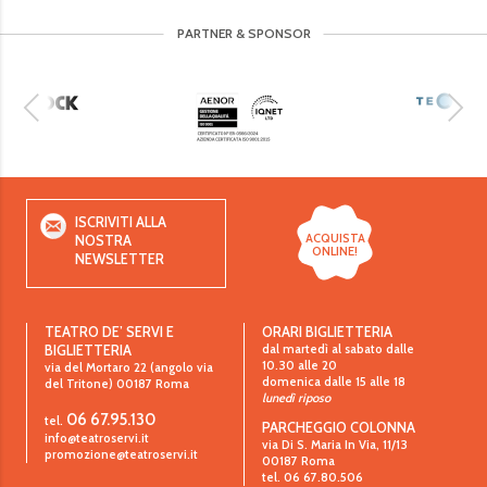
PARTNER & SPONSOR
ISCRIVITI ALLA
ACQUISTA
NOSTRA
ONLINE!
NEWSLETTER
TEATRO DE’ SERVI E
ORARI BIGLIETTERIA
dal martedì al sabato dalle
BIGLIETTERIA
10.30 alle 20
via del Mortaro 22 (angolo via
domenica dalle 15 alle 18
del Tritone)
00187
Roma
lunedì riposo
06 67.95.130
tel.
PARCHEGGIO COLONNA
info@teatroservi.it
via Di S. Maria In Via, 11/13
promozione@teatroservi.it
00187 Roma
tel. 06 67.80.506