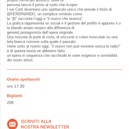
proprio formicaio artistico, dove la
persona lascia il posto al ruolo che ricopre.
I sei Corti diventano uno spettacolo unico che prende il titolo di
@FERDINANDO, un semplice simbolo come
la “@” racconta l’oggi e “il nuovo che avanza”.
La grafica rappresenta un social e il gestore del profilo è appunto il o
la
(dando ampio respiro alla differenza di
genere)
protagonista dell’opera originale.
Una miscela di punti di vista, di orizzonti e colori mescolati su una
tela bianca comune sulla quale il passato
viene unito al nostro oggi, “il nuovo non può esistere senza le radici”
e di questa teoria ne abbiamo fatto
un’opera in sequenza che racchiude le varie esigenze e sensibilità
dei nostri artisti.
Orario spettacoli
ore 17.30
Biglietti
20€
ISCRIVITI ALLA
NOSTRA NEWSLETTER