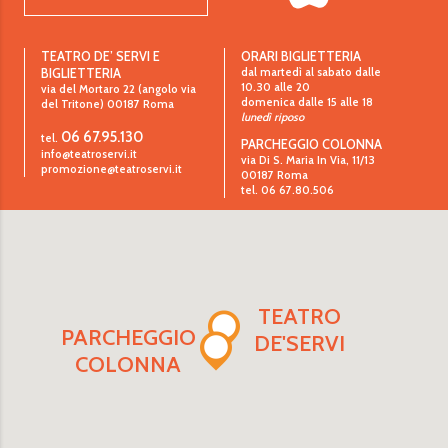
TEATRO DE’ SERVI E
ORARI BIGLIETTERIA
dal martedì al sabato dalle
BIGLIETTERIA
10.30 alle 20
via del Mortaro 22 (angolo via
domenica dalle 15 alle 18
del Tritone)
00187
Roma
lunedì riposo
06 67.95.130
tel.
PARCHEGGIO COLONNA
info@teatroservi.it
via Di S. Maria In Via, 11/13
promozione@teatroservi.it
00187 Roma
tel. 06 67.80.506
TEATRO
PARCHEGGIO
DE'SERVI
COLONNA