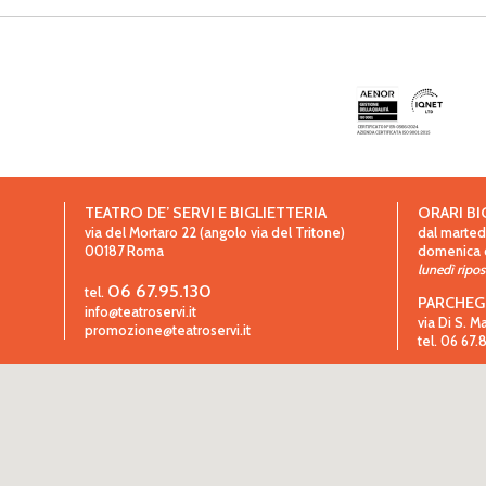
TEATRO DE’ SERVI E BIGLIETTERIA
ORARI BI
via del Mortaro 22 (angolo via del Tritone)
dal martedì
00187
Roma
domenica da
lunedì ripo
06 67.95.130
tel.
PARCHEG
info@teatroservi.it
via Di S. M
promozione@teatroservi.it
tel. 06 67