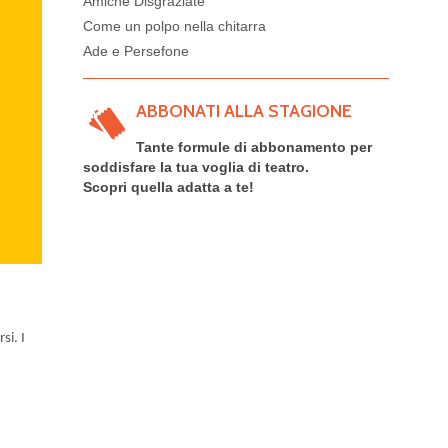
Amiche Disgraziate
Come un polpo nella chitarra
Ade e Persefone
ABBONATI ALLA STAGIONE
Tante formule di abbonamento per
soddisfare la tua voglia di teatro.
Scopri quella adatta a te!
si. I