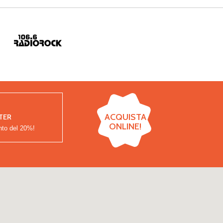
ACQUISTA
TER
ONLINE!
nto del
20%!