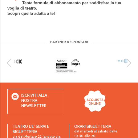
Tante formule di abbonamento per soddisfare la tua
voglia di teatro.
Scopri quella adatta a te!
PARTNER & SPONSOR
ISCRIVITI ALLA
ACQUISTA
NOSTRA
ONLINE!
NEWSLETTER
TEATRO DE’ SERVI E
ORARI BIGLIETTERIA
dal martedì al sabato dalle
BIGLIETTERIA
10.30 alle 20
via del Mortaro 22 (angolo via