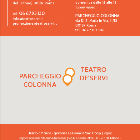
domenica dalle 15 alle 18
del Tritone)
00187
Roma
lunedì riposo
06 67.95.130
tel.
PARCHEGGIO COLONNA
info@teatroservi.it
via Di S. Maria In Via, 11/13
promozione@teatroservi.it
00187 Roma
tel. 06 67.80.506
TEATRO
PARCHEGGIO
DE'SERVI
COLONNA
Teatro de' Servi - gestione La Bilancia Soc. Coop.
| legale
rappresentante Stefano Marafante | via Riccardo Pitteri 58 - 20134 Milano -